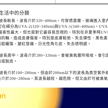
生活中的分類
:波長較長，波長介於320~400nm，可穿透雲層、玻璃進
可在細分為UVA-2(320~340nm)與UVA-1(340~400n
 傷害性最大，但也是對它最容易忽視的，特別在非夏季時UV
積的輛，造成皮膚傷害。特別是皮膚鬆弛、失去彈性、黑色素沉澱等
引起曬傷、變紅發痛、日光性角化症、失去透明感。
:波長居中，波長介於280~320nm，會被臭氧層所吸收，
泡或脫皮。
:波長介於100~280nm，但由於200nm以下的波長為真空
長介於200~280nm，其波長越短，越危險，但又由於可被