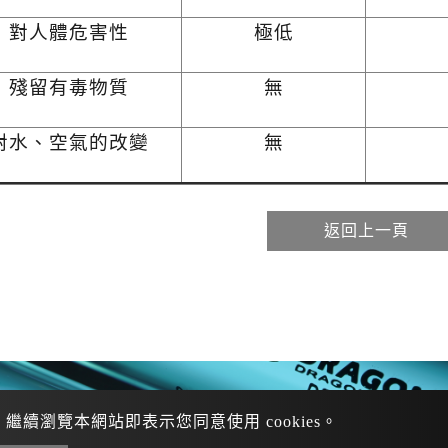
對人體危害性
極低
殘留有毒物質
無
對水、空氣的改變
無
返回上一頁
。繼續瀏覽本網站即表示您同意使用 cookies。
920-104-589
/
/
+886 913-622-877
+886 919-347-873