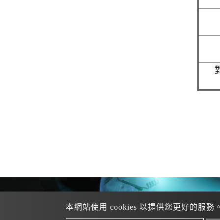
本網站使用 cookies 以提供您更好的服務
+886 
Tel：
+886 3-312-0391
業務專線
：