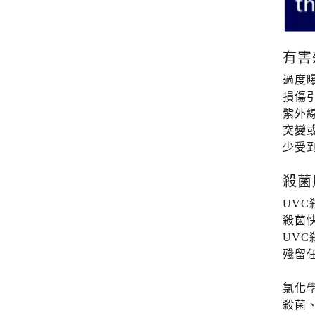
有害
過度
損傷
紫外
突變
少受
殺菌
UV
殺菌
UV
殘留
氯化
殺菌