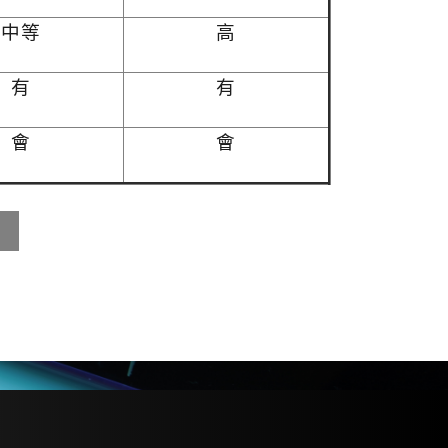
中等
高
有
有
會
會
mail
：
sales@dragonfu.tw
網站地圖