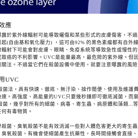
效應
曝露於紫外線輻射可能導致曬傷和某些形式的皮膚傷害，不過
引起(自由基和氧化壓力) ，這可由92% 的黑色素瘤都有自
線輻射下可能會對皮膚、眼睛、免疫系統等導致急性或慢性的
或致癌的不利影響。UVC是能量最高，最危險的紫外線。但
到關注。不過當它們在殺菌設備中使用，就要注意曝露的風險
用UVC
C殺菌法，具有快速、徹底、無汙染、操作簡便、使用及維護
快速。高強度、高能量的UVC只要幾秒鐘即可徹底滅菌，而
C殺菌，幾乎對所有的細菌、病毒、寄生蟲、病原體和藻類..
任何有毒物質。
學殺菌、臭氧殺菌不能有效消滅一些對人體危害更大的寄生蟲類(
、臭氧殺菌，有機會使細菌產生抗藥性，長時間接觸會直接、