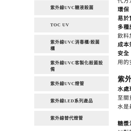
代方
紫外線UVC糖液殺菌
環保
易於
TOC UV
多種
飲料
紫外線UVC消毒櫃/殺菌
成本
櫃
安全
用的
紫外線UVC客製化殺菌設
備
紫
紫外線UVC燈管
水處
至關
紫外線LED系列產品
水是
紫外線替代燈管
糖漿