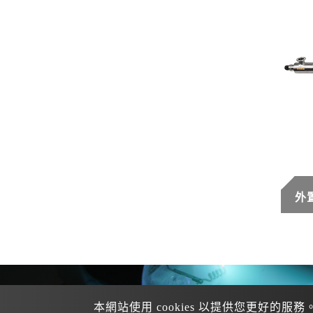
外
本網站使用 cookies 以提供您更好的服務
+886 
Tel：
+886 3-312-0391
業務專線
：