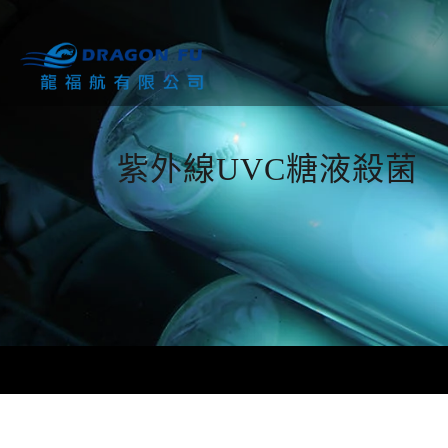
紫外線UVC糖液殺菌