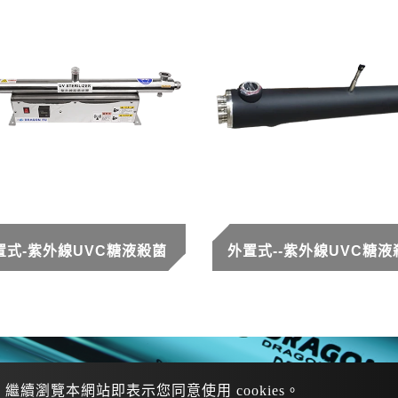
置式-紫外線UVC糖液殺菌
外置式--紫外線UVC糖液
。繼續瀏覽本網站即表示您同意使用 cookies。
920-104-589
/
/
+886 913-622-877
+886 919-347-873