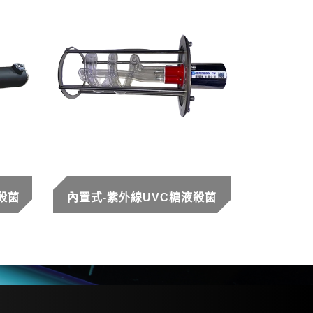
殺菌
內置式-紫外線UVC糖液殺菌
mail
：
sales@dragonfu.tw
網站地圖