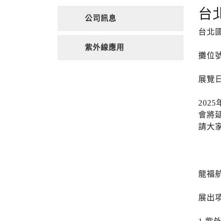
台
公司訊息
台北
紫外線應用
攤位號
展覽日期
202
會將
請大家
龍福
展出項