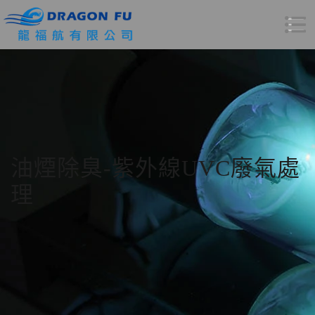
油煙除臭-紫外線UVC廢氣處
理