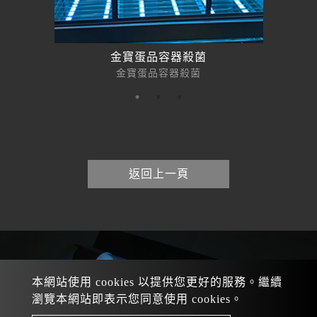
金寶蛋品容器殺菌
金寶蛋品容器殺菌
返回上一頁
+886 920-104-589
Tel：
+886 3-312-0391
業務專線
：
本網站使用 cookies 以提供您更好的服務。繼續
/
/
mail
：
+886 913-622-877
+886 919-347-873
瀏覽本網站即表示您同意使用 cookies。
sales@dragonfu.tw