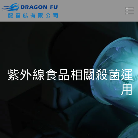
紫外線食品相關殺菌運
用