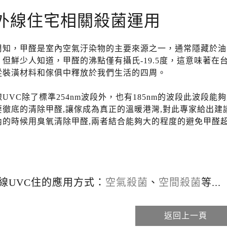
外線住宅相關殺菌運用
周知，甲醛是室內空氣汙染物的主要來源之一，通常隱藏於油
；但鮮少人知道，甲醛的沸點僅有攝氏-19.5度，這意味著在
從裝潢材料和傢俱中釋放於我們生活的四周。
UVC除了標準254nm波段外，也有185nm的波段此波段
要徹底的清除甲醛,讓傢成為真正的溫暖港灣,對此專家給出建
內的時候用臭氧清除甲醛,兩者結合能夠大的程度的避免甲醛超
。
線UVC住的應用方式：
空氣殺菌
、
空間殺菌
等...
返回上一頁