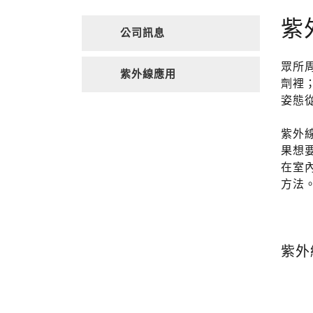
紫
公司訊息
眾所
紫外線應用
劑裡
姿態
紫外線
果想
在室
方法
紫外