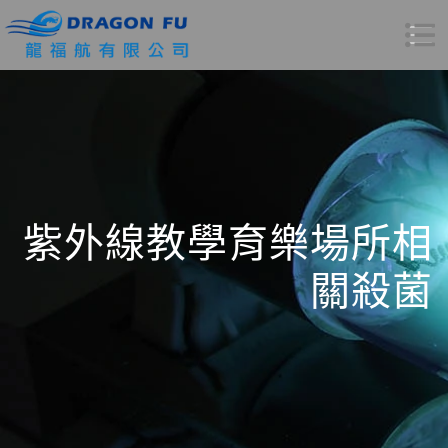
紫外線教學育樂場所相
關殺菌